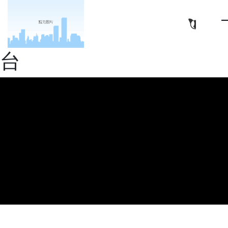
亿华高新材料（南通）有
限公司-十大正规娱乐平
台