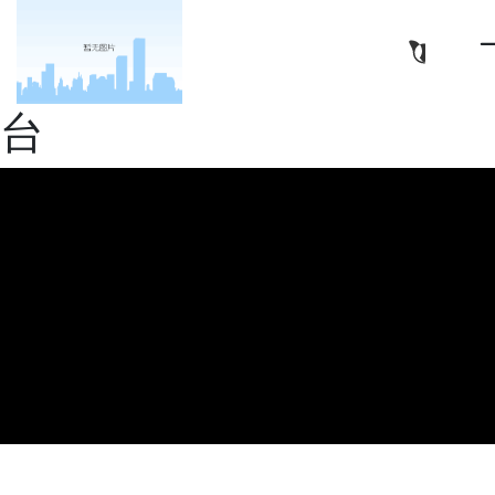
亿华高新材料（南通）有
限公司-十大正规娱乐平
台