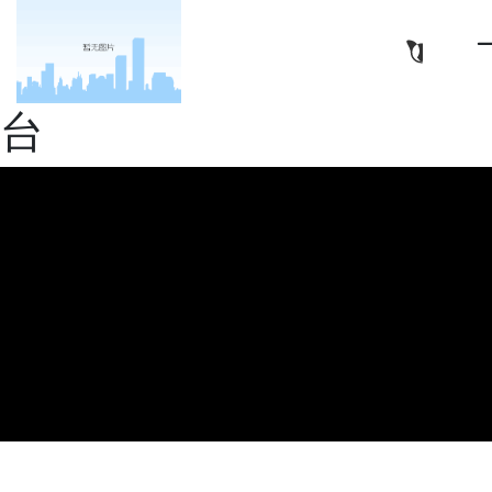
亿华高新材料（南通）有
限公司-十大正规娱乐平
台