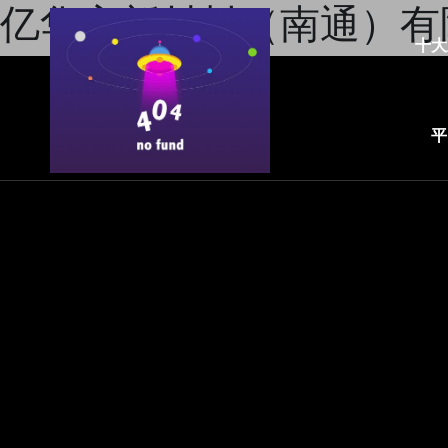
亿华高新材料（南通）有
十大
平