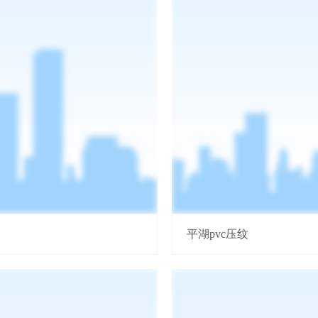
平湖pvc压纹