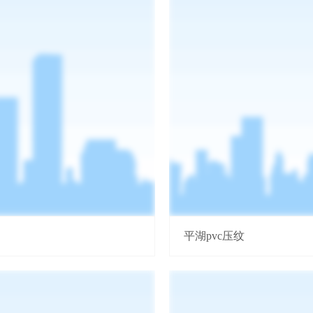
平湖pvc压纹