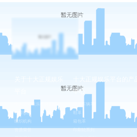
关于十大正规娱乐
十大正规娱乐平台的产
平台
中心
十大正规娱乐平台的简介
家具车辆革
领导致辞
鞋革
组织机构
箱包革
资质荣誉
印刷轮系列