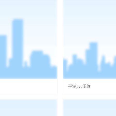
平湖pvc压纹