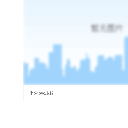
平湖pvc压纹