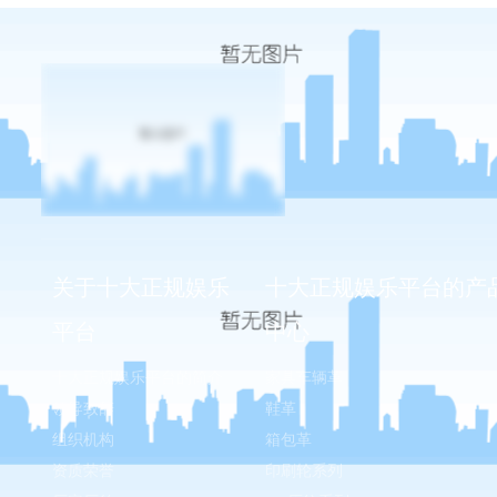
关于十大正规娱乐
十大正规娱乐平台的产
平台
中心
十大正规娱乐平台的简介
家具车辆革
领导致辞
鞋革
组织机构
箱包革
资质荣誉
印刷轮系列