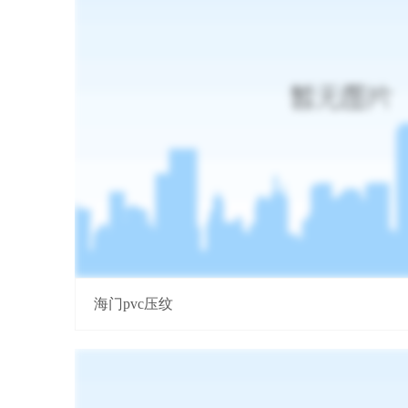
海门pvc压纹