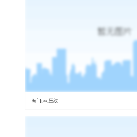
海门pvc压纹