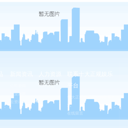
品
新闻资讯
人力资源
联系十大正规娱乐
平台
公司新闻
招聘信息
行业新闻
十大正规娱乐平台的联系方
云资讯
式
在线留言