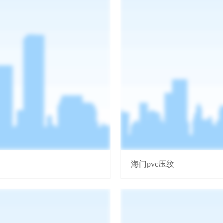
海门pvc压纹