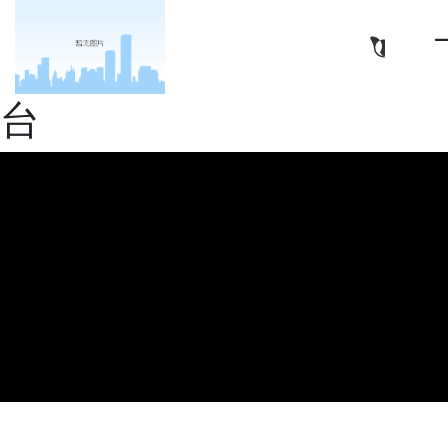
亿华高新材料（南通）有
限公司-十大正规娱乐平
台