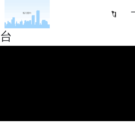
亿华高新材料（南通）有
限公司-十大正规娱乐平
台